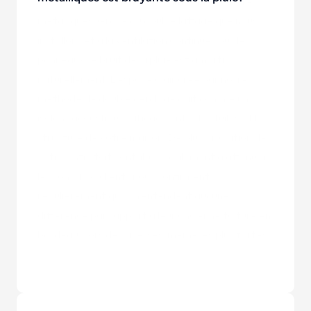
unique. C'est un mythe courant sur les toitures 
métalliques. Grâce au double lattage que nous 
installons et à la ventilation continue sous les 
panneaux, le bruit de la pluie est amorti 
naturellement. L'espace d'air créé par notre 
méthode de double cerclage agit comme un 
isolant acoustique efficace entre les tuiles et la 
structure de votre maison. De plus, l'isolation de 
votre entretoit contribue également à atténuer 
les sons. Nos clients nous confirment 
régulièrement qu'ils n'entendent aucune 
différence par rapport à leur ancienne toiture en 
bardeaux lors des averses, même les plus fortes.