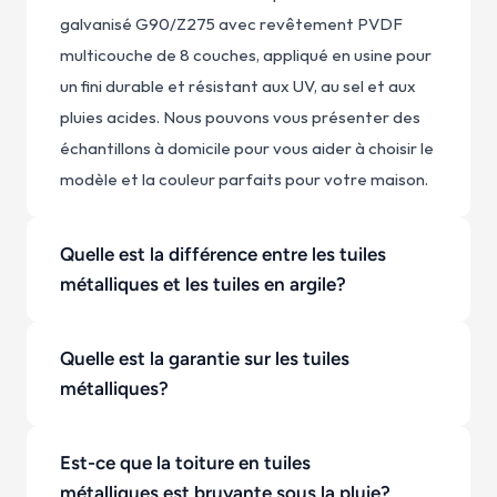
galvanisé G90/Z275 avec revêtement PVDF 
multicouche de 8 couches, appliqué en usine pour 
un fini durable et résistant aux UV, au sel et aux 
pluies acides. Nous pouvons vous présenter des 
échantillons à domicile pour vous aider à choisir le 
modèle et la couleur parfaits pour votre maison.
Quelle est la différence entre les tuiles 
métalliques et les tuiles en argile?
Quelle est la garantie sur les tuiles 
métalliques?
Est-ce que la toiture en tuiles 
Non, pas avec notre système d'installation 
métalliques est bruyante sous la pluie?