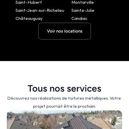
Saint-Hubert
Montarville
Saint-Jean-sur-Richelieu
Sainte-Julie
Châteauguay
Candiac
Voir nos locations
Tous nos services
Découvrez nos réalisations de toitures métalliques. Votre 
projet pourrait être le prochain.