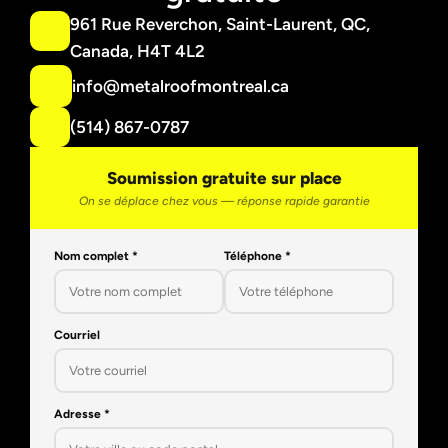
961 Rue Reverchon, Saint-Laurent, QC, 
Canada, H4T 4L2
info@metalroofmontreal.ca
(514) 867-0787
Soumission gratuite sur place
On se déplace chez vous — réponse rapide garantie
Nom complet *
Téléphone *
Courriel
Adresse *