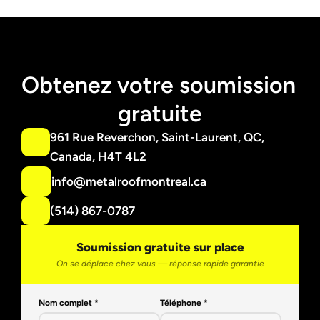
Obtenez votre soumission 
gratuite
961 Rue Reverchon, Saint-Laurent, QC, 
Canada, H4T 4L2
info@metalroofmontreal.ca
(514) 867-0787
Soumission gratuite sur place
On se déplace chez vous — réponse rapide garantie
Nom complet *
Téléphone *