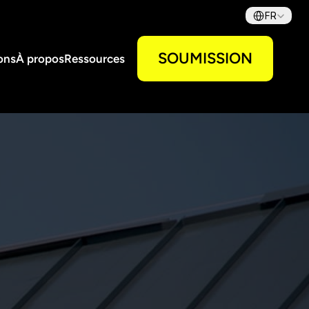
Select Language
FR
SOUMISSION
ons
À propos
Ressources