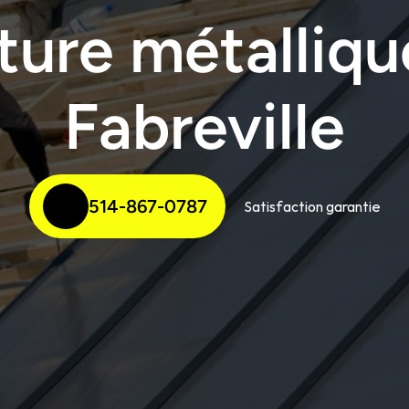
ture métallique
Fabreville
514-867-0787
Satisfaction garantie