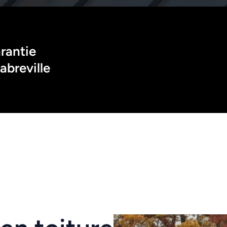
antie 
abreville