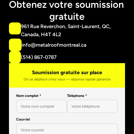
Obtenez votre soumission 
gratuite
961 Rue Reverchon, Saint-Laurent, QC, 
Canada, H4T 4L2
info@metalroofmontreal.ca
(514) 867-0787
Soumission gratuite sur place
On se déplace chez vous — réponse rapide garantie
Nom complet *
Téléphone *
Courriel