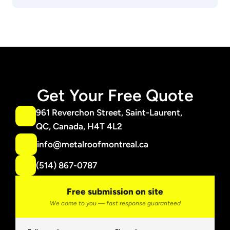
Get Your Free Quote
961 Reverchon Street, Saint-Laurent,
QC, Canada, H4T 4L2
info@metalroofmontreal.ca
(514) 867-0787
Free submission on site
We come to you — fast response guaranteed