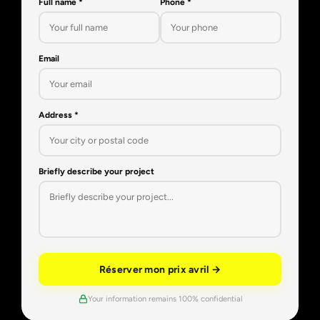
Full name *
Phone *
Email
Address *
Briefly describe your project
Réserver mon prix avril →
Your information remains 100% confidential