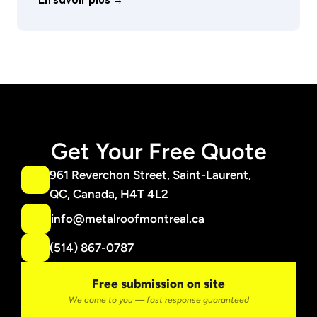
Get Your Free Quote
961 Reverchon Street, Saint-Laurent,
QC, Canada, H4T 4L2
info@metalroofmontreal.ca
(514) 867-0787
Free submission on site
We come to you — fast response guaranteed