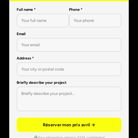
Full name *
Phone *
Email
Address *
Briefly describe your project
Réserver mon prix avril →
Your information remains 100% confidential